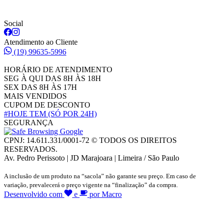
Social
Atendimento ao Cliente
(19) 99635-5996
HORÁRIO DE ATENDIMENTO
SEG À QUI DAS 8H ÀS 18H
SEX DAS 8H ÀS 17H
MAIS VENDIDOS
CUPOM DE DESCONTO
#HOJE TEM
(SÓ POR 24H)
SEGURANÇA
CPNJ: 14.611.331/0001-72 © TODOS OS DIREITOS
RESERVADOS.
Av. Pedro Perissoto | JD Marajoara | Limeira / São Paulo
A inclusão de um produto na “sacola” não garante seu preço. Em caso de
variação, prevalecerá o preço vigente na “finalização” da compra.
Desenvolvido com
e
por Macro