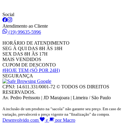
Social
Atendimento ao Cliente
(19) 99635-5996
HORÁRIO DE ATENDIMENTO
SEG À QUI DAS 8H ÀS 18H
SEX DAS 8H ÀS 17H
MAIS VENDIDOS
CUPOM DE DESCONTO
#HOJE TEM
(SÓ POR 24H)
SEGURANÇA
CPNJ: 14.611.331/0001-72 © TODOS OS DIREITOS
RESERVADOS.
Av. Pedro Perissoto | JD Marajoara | Limeira / São Paulo
A inclusão de um produto na “sacola” não garante seu preço. Em caso de
variação, prevalecerá o preço vigente na “finalização” da compra.
Desenvolvido com
e
por Macro