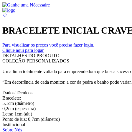
BRACELETE INICIAL CRAV
Para visualizar os preços você precisa fazer login.
Clique aqui para logar
DETALHES DO PRODUTO
COLEÇÃO PERSONALIZADOS
Uma linha totalmente voltada para empreendedora que busca sucesso e
“Em decorrência de cada monitor, a cor da pedra e banho pode variar, 
Dados Técnicos
Bracelete:
5,1cm (diâmetro)
0,2cm (espessura)
Letra: 1cm (alt.)
Ponto de luz: 0,7cm (diâmetro)
Institucional
Sobre Nós