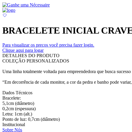
BRACELETE INICIAL CRAV
Para visualizar os preços você precisa fazer login.
Clique aqui para logar
DETALHES DO PRODUTO
COLEÇÃO PERSONALIZADOS
Uma linha totalmente voltada para empreendedora que busca sucesso e
“Em decorrência de cada monitor, a cor da pedra e banho pode variar, 
Dados Técnicos
Bracelete:
5,1cm (diâmetro)
0,2cm (espessura)
Letra: 1cm (alt.)
Ponto de luz: 0,7cm (diâmetro)
Institucional
Sobre Nós