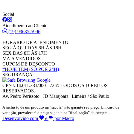
Social
Atendimento ao Cliente
(19) 99635-5996
HORÁRIO DE ATENDIMENTO
SEG À QUI DAS 8H ÀS 18H
SEX DAS 8H ÀS 17H
MAIS VENDIDOS
CUPOM DE DESCONTO
#HOJE TEM
(SÓ POR 24H)
SEGURANÇA
CPNJ: 14.611.331/0001-72 © TODOS OS DIREITOS
RESERVADOS.
Av. Pedro Perissoto | JD Marajoara | Limeira / São Paulo
A inclusão de um produto na “sacola” não garante seu preço. Em caso de
variação, prevalecerá o preço vigente na “finalização” da compra.
Desenvolvido com
e
por Macro