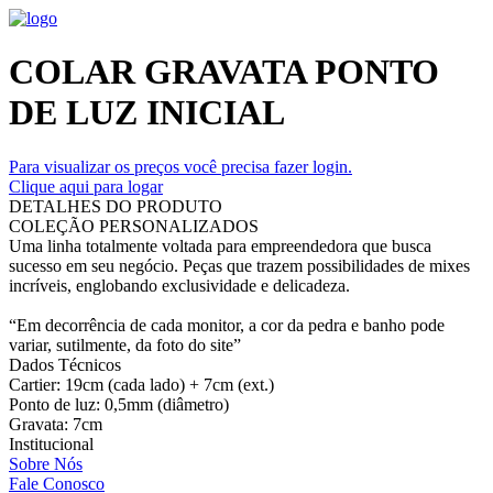
COLAR GRAVATA PONTO
DE LUZ INICIAL
Para visualizar os preços você precisa fazer login.
Clique aqui para logar
DETALHES DO PRODUTO
COLEÇÃO PERSONALIZADOS
Uma linha totalmente voltada para empreendedora que busca
sucesso em seu negócio. Peças que trazem possibilidades de mixes
incríveis, englobando exclusividade e delicadeza.
“Em decorrência de cada monitor, a cor da pedra e banho pode
variar, sutilmente, da foto do site”
Dados Técnicos
Cartier: 19cm (cada lado) + 7cm (ext.)
Ponto de luz: 0,5mm (diâmetro)
Gravata: 7cm
Institucional
Sobre Nós
Fale Conosco