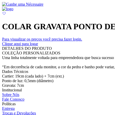
COLAR GRAVATA PONTO DE 
Para visualizar os preços você precisa fazer login.
Clique aqui para logar
DETALHES DO PRODUTO
COLEÇÃO PERSONALIZADOS
Uma linha totalmente voltada para empreendedora que busca sucesso e
“Em decorrência de cada monitor, a cor da pedra e banho pode variar, 
Dados Técnicos
Cartier: 19cm (cada lado) + 7cm (ext.)
Ponto de luz: 0,5mm (diâmetro)
Gravata: 7cm
Institucional
Sobre Nós
Fale Conosco
Políticas
Entrega
Trocas e Devoluções