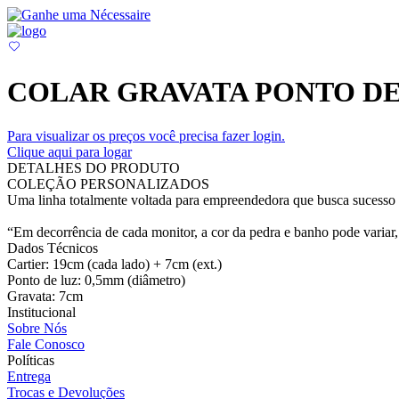
COLAR GRAVATA PONTO DE 
Para visualizar os preços você precisa fazer login.
Clique aqui para logar
DETALHES DO PRODUTO
COLEÇÃO PERSONALIZADOS
Uma linha totalmente voltada para empreendedora que busca sucesso e
“Em decorrência de cada monitor, a cor da pedra e banho pode variar, 
Dados Técnicos
Cartier: 19cm (cada lado) + 7cm (ext.)
Ponto de luz: 0,5mm (diâmetro)
Gravata: 7cm
Institucional
Sobre Nós
Fale Conosco
Políticas
Entrega
Trocas e Devoluções