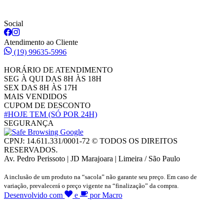
Social
Atendimento ao Cliente
(19) 99635-5996
HORÁRIO DE ATENDIMENTO
SEG À QUI DAS 8H ÀS 18H
SEX DAS 8H ÀS 17H
MAIS VENDIDOS
CUPOM DE DESCONTO
#HOJE TEM
(SÓ POR 24H)
SEGURANÇA
CPNJ: 14.611.331/0001-72 © TODOS OS DIREITOS
RESERVADOS.
Av. Pedro Perissoto | JD Marajoara | Limeira / São Paulo
A inclusão de um produto na “sacola” não garante seu preço. Em caso de
variação, prevalecerá o preço vigente na “finalização” da compra.
Desenvolvido com
e
por Macro