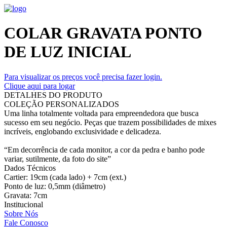
COLAR GRAVATA PONTO
DE LUZ INICIAL
Para visualizar os preços você precisa fazer login.
Clique aqui para logar
DETALHES DO PRODUTO
COLEÇÃO PERSONALIZADOS
Uma linha totalmente voltada para empreendedora que busca
sucesso em seu negócio. Peças que trazem possibilidades de mixes
incríveis, englobando exclusividade e delicadeza.
“Em decorrência de cada monitor, a cor da pedra e banho pode
variar, sutilmente, da foto do site”
Dados Técnicos
Cartier: 19cm (cada lado) + 7cm (ext.)
Ponto de luz: 0,5mm (diâmetro)
Gravata: 7cm
Institucional
Sobre Nós
Fale Conosco