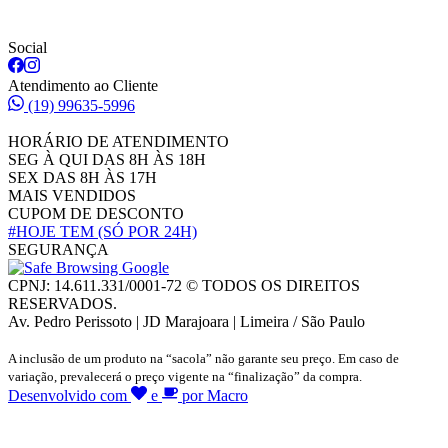
Social
Atendimento ao Cliente
(19) 99635-5996
HORÁRIO DE ATENDIMENTO
SEG À QUI DAS 8H ÀS 18H
SEX DAS 8H ÀS 17H
MAIS VENDIDOS
CUPOM DE DESCONTO
#HOJE TEM
(SÓ POR 24H)
SEGURANÇA
CPNJ: 14.611.331/0001-72 © TODOS OS DIREITOS
RESERVADOS.
Av. Pedro Perissoto | JD Marajoara | Limeira / São Paulo
A inclusão de um produto na “sacola” não garante seu preço. Em caso de
variação, prevalecerá o preço vigente na “finalização” da compra.
Desenvolvido com
e
por Macro