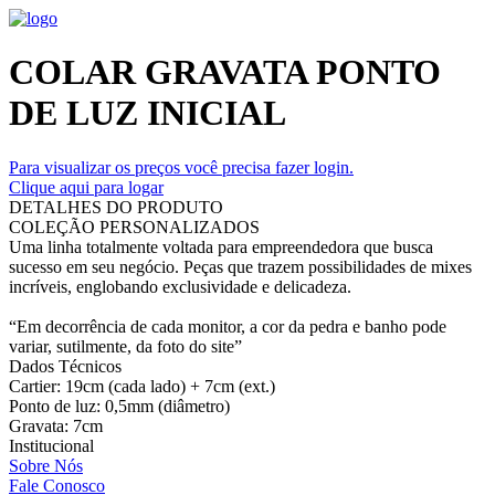
COLAR GRAVATA PONTO
DE LUZ INICIAL
Para visualizar os preços você precisa fazer login.
Clique aqui para logar
DETALHES DO PRODUTO
COLEÇÃO PERSONALIZADOS
Uma linha totalmente voltada para empreendedora que busca
sucesso em seu negócio. Peças que trazem possibilidades de mixes
incríveis, englobando exclusividade e delicadeza.
“Em decorrência de cada monitor, a cor da pedra e banho pode
variar, sutilmente, da foto do site”
Dados Técnicos
Cartier: 19cm (cada lado) + 7cm (ext.)
Ponto de luz: 0,5mm (diâmetro)
Gravata: 7cm
Institucional
Sobre Nós
Fale Conosco