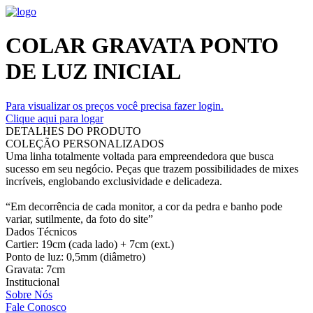
COLAR GRAVATA PONTO
DE LUZ INICIAL
Para visualizar os preços você precisa fazer login.
Clique aqui para logar
DETALHES DO PRODUTO
COLEÇÃO PERSONALIZADOS
Uma linha totalmente voltada para empreendedora que busca
sucesso em seu negócio. Peças que trazem possibilidades de mixes
incríveis, englobando exclusividade e delicadeza.
“Em decorrência de cada monitor, a cor da pedra e banho pode
variar, sutilmente, da foto do site”
Dados Técnicos
Cartier: 19cm (cada lado) + 7cm (ext.)
Ponto de luz: 0,5mm (diâmetro)
Gravata: 7cm
Institucional
Sobre Nós
Fale Conosco