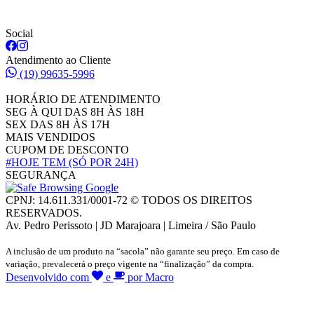
Social
Atendimento ao Cliente
(19) 99635-5996
HORÁRIO DE ATENDIMENTO
SEG À QUI DAS 8H ÀS 18H
SEX DAS 8H ÀS 17H
MAIS VENDIDOS
CUPOM DE DESCONTO
#HOJE TEM
(SÓ POR 24H)
SEGURANÇA
CPNJ: 14.611.331/0001-72 © TODOS OS DIREITOS
RESERVADOS.
Av. Pedro Perissoto | JD Marajoara | Limeira / São Paulo
A inclusão de um produto na “sacola” não garante seu preço. Em caso de
variação, prevalecerá o preço vigente na “finalização” da compra.
Desenvolvido com
e
por Macro