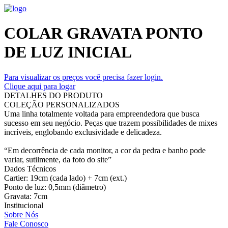
COLAR GRAVATA PONTO
DE LUZ INICIAL
Para visualizar os preços você precisa fazer login.
Clique aqui para logar
DETALHES DO PRODUTO
COLEÇÃO PERSONALIZADOS
Uma linha totalmente voltada para empreendedora que busca
sucesso em seu negócio. Peças que trazem possibilidades de mixes
incríveis, englobando exclusividade e delicadeza.
“Em decorrência de cada monitor, a cor da pedra e banho pode
variar, sutilmente, da foto do site”
Dados Técnicos
Cartier: 19cm (cada lado) + 7cm (ext.)
Ponto de luz: 0,5mm (diâmetro)
Gravata: 7cm
Institucional
Sobre Nós
Fale Conosco