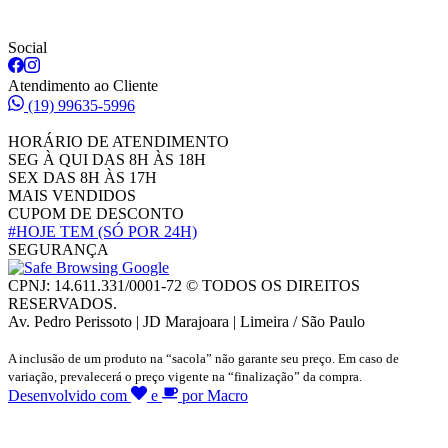
Social
Atendimento ao Cliente
(19) 99635-5996
HORÁRIO DE ATENDIMENTO
SEG À QUI DAS 8H ÀS 18H
SEX DAS 8H ÀS 17H
MAIS VENDIDOS
CUPOM DE DESCONTO
#HOJE TEM
(SÓ POR 24H)
SEGURANÇA
CPNJ: 14.611.331/0001-72 © TODOS OS DIREITOS
RESERVADOS.
Av. Pedro Perissoto | JD Marajoara | Limeira / São Paulo
A inclusão de um produto na “sacola” não garante seu preço. Em caso de
variação, prevalecerá o preço vigente na “finalização” da compra.
Desenvolvido com
e
por Macro