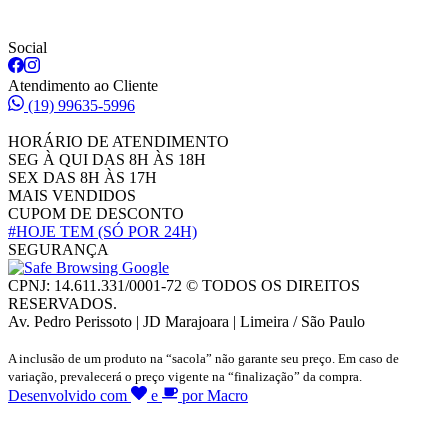
Social
Atendimento ao Cliente
(19) 99635-5996
HORÁRIO DE ATENDIMENTO
SEG À QUI DAS 8H ÀS 18H
SEX DAS 8H ÀS 17H
MAIS VENDIDOS
CUPOM DE DESCONTO
#HOJE TEM
(SÓ POR 24H)
SEGURANÇA
CPNJ: 14.611.331/0001-72 © TODOS OS DIREITOS
RESERVADOS.
Av. Pedro Perissoto | JD Marajoara | Limeira / São Paulo
A inclusão de um produto na “sacola” não garante seu preço. Em caso de
variação, prevalecerá o preço vigente na “finalização” da compra.
Desenvolvido com
e
por Macro