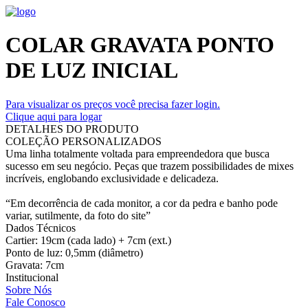
COLAR GRAVATA PONTO
DE LUZ INICIAL
Para visualizar os preços você precisa fazer login.
Clique aqui para logar
DETALHES DO PRODUTO
COLEÇÃO PERSONALIZADOS
Uma linha totalmente voltada para empreendedora que busca
sucesso em seu negócio. Peças que trazem possibilidades de mixes
incríveis, englobando exclusividade e delicadeza.
“Em decorrência de cada monitor, a cor da pedra e banho pode
variar, sutilmente, da foto do site”
Dados Técnicos
Cartier: 19cm (cada lado) + 7cm (ext.)
Ponto de luz: 0,5mm (diâmetro)
Gravata: 7cm
Institucional
Sobre Nós
Fale Conosco