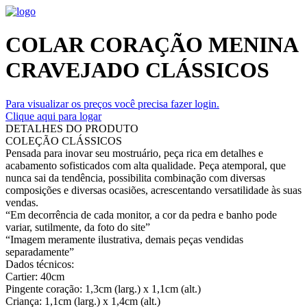
COLAR CORAÇÃO MENINA
CRAVEJADO CLÁSSICOS
Para visualizar os preços você precisa fazer login.
Clique aqui para logar
DETALHES DO PRODUTO
COLEÇÃO CLÁSSICOS
Pensada para inovar seu mostruário, peça rica em detalhes e
acabamento sofisticados com alta qualidade. Peça atemporal, que
nunca sai da tendência, possibilita combinação com diversas
composições e diversas ocasiões, acrescentando versatilidade às suas
vendas.
“Em decorrência de cada monitor, a cor da pedra e banho pode
variar, sutilmente, da foto do site”
“Imagem meramente ilustrativa, demais peças vendidas
separadamente”
Dados técnicos:
Cartier: 40cm
Pingente coração: 1,3cm (larg.) x 1,1cm (alt.)
Criança: 1,1cm (larg.) x 1,4cm (alt.)