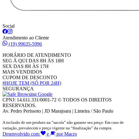
Social
Atendimento ao Cliente
(19) 99635-5996
HORÁRIO DE ATENDIMENTO
SEG À QUI DAS 8H ÀS 18H
SEX DAS 8H ÀS 17H
MAIS VENDIDOS
CUPOM DE DESCONTO
#HOJE TEM
(SÓ POR 24H)
SEGURANÇA
CPNJ: 14.611.331/0001-72 © TODOS OS DIREITOS
RESERVADOS.
Av. Pedro Perissoto | JD Marajoara | Limeira / São Paulo
A inclusão de um produto na “sacola” não garante seu preço. Em caso de
variação, prevalecerá o preço vigente na “finalização” da compra.
Desenvolvido com
e
por Macro