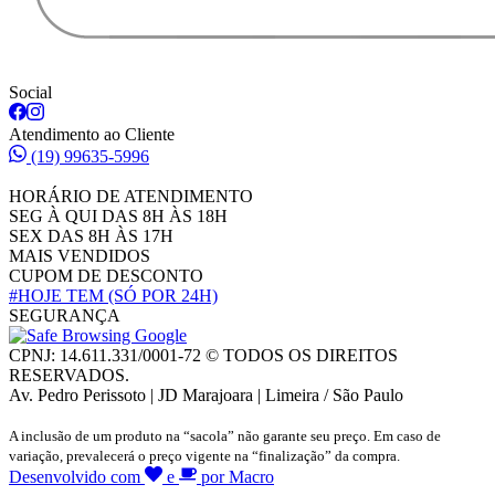
Social
Atendimento ao Cliente
(19) 99635-5996
HORÁRIO DE ATENDIMENTO
SEG À QUI DAS 8H ÀS 18H
SEX DAS 8H ÀS 17H
MAIS VENDIDOS
CUPOM DE DESCONTO
#HOJE TEM
(SÓ POR 24H)
SEGURANÇA
CPNJ: 14.611.331/0001-72 © TODOS OS DIREITOS
RESERVADOS.
Av. Pedro Perissoto | JD Marajoara | Limeira / São Paulo
A inclusão de um produto na “sacola” não garante seu preço. Em caso de
variação, prevalecerá o preço vigente na “finalização” da compra.
Desenvolvido com
e
por Macro