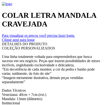
COLAR LETRA MANDALA
CRAVEJADA
Para visualizar os preços você precisa fazer login.
Clique aqui para logar
DETALHES DO PRODUTO
COLEÇÃO PERSONALIZADOS
Uma linha totalmente voltada para empreendedora que busca
sucesso em seu negócio. Peças que trazem possibilidades de mixes
incríveis, englobando exclusividade e delicadeza.
“Em decorrência de cada monitor, a cor da pedra e banho pode
variar, sutilmente, da foto do site”
“Imagem meramente ilustrativa, demais peças vendidas
separadamente”
Dados Técnicos
Veneziana: 40cm + 7cm (ext.)
Mandala: 13mm (diâmetro)
Institucional