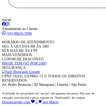
Social
Atendimento ao Cliente
(19) 99635-5996
HORÁRIO DE ATENDIMENTO
SEG À QUI DAS 8H ÀS 18H
SEX DAS 8H ÀS 17H
MAIS VENDIDOS
CUPOM DE DESCONTO
#HOJE TEM
(SÓ POR 24H)
SEGURANÇA
CPNJ: 14.611.331/0001-72 © TODOS OS DIREITOS
RESERVADOS.
Av. Pedro Perissoto | JD Marajoara | Limeira / São Paulo
A inclusão de um produto na “sacola” não garante seu preço. Em caso de
variação, prevalecerá o preço vigente na “finalização” da compra.
Desenvolvido com
e
por Macro