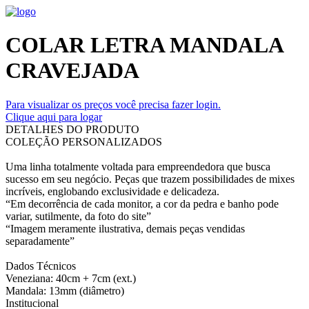
COLAR LETRA MANDALA
CRAVEJADA
Para visualizar os preços você precisa fazer login.
Clique aqui para logar
DETALHES DO PRODUTO
COLEÇÃO PERSONALIZADOS
Uma linha totalmente voltada para empreendedora que busca
sucesso em seu negócio. Peças que trazem possibilidades de mixes
incríveis, englobando exclusividade e delicadeza.
“Em decorrência de cada monitor, a cor da pedra e banho pode
variar, sutilmente, da foto do site”
“Imagem meramente ilustrativa, demais peças vendidas
separadamente”
Dados Técnicos
Veneziana: 40cm + 7cm (ext.)
Mandala: 13mm (diâmetro)
Institucional