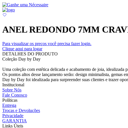
ANEL REDONDO 7MM CRAV
Para visualizar os preços você precisa fazer login.
Clique aqui para logar
DETALHES DO PRODUTO
Coleção Day by Day
Uma coleção com estética delicada e acabamento de joia, idealizada pa
Os pontos altos desse lançamento serão: design minimalista, gemas em
Day by Day foi idealizada para surpreender suas clientes e trazer opo
Institucional
Sobre Nós
Fale Conosco
Políticas
Entrega
Trocas e Devoluções
Privacidade
GARANTIA
Links Úteis