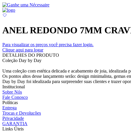
ANEL REDONDO 7MM CRAV
Para visualizar os preços você precisa fazer login.
Clique aqui para logar
DETALHES DO PRODUTO
Coleção Day by Day
Uma coleção com estética delicada e acabamento de joia, idealizada pa
Os pontos altos desse lançamento serão: design minimalista, gemas em
Day by Day foi idealizada para surpreender suas clientes e trazer opo
Institucional
Sobre Nós
Fale Conosco
Políticas
Entrega
Trocas e Devoluções
Privacidade
GARANTIA
Links Úteis