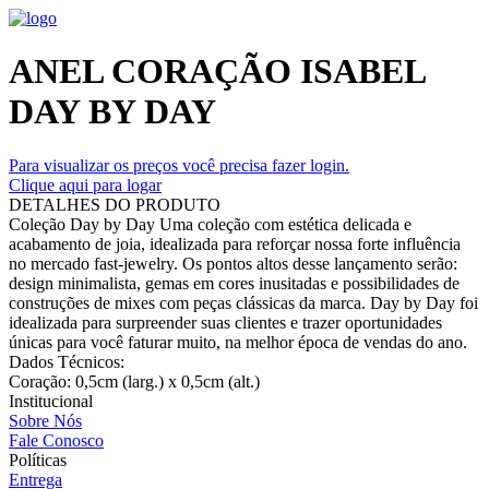
ANEL CORAÇÃO ISABEL
DAY BY DAY
Para visualizar os preços você precisa fazer login.
Clique aqui para logar
DETALHES DO PRODUTO
Coleção Day by Day Uma coleção com estética delicada e
acabamento de joia, idealizada para reforçar nossa forte influência
no mercado fast-jewelry. Os pontos altos desse lançamento serão:
design minimalista, gemas em cores inusitadas e possibilidades de
construções de mixes com peças clássicas da marca. Day by Day foi
idealizada para surpreender suas clientes e trazer oportunidades
únicas para você faturar muito, na melhor época de vendas do ano.
Dados Técnicos:
Coração: 0,5cm (larg.) x 0,5cm (alt.)
Institucional
Sobre Nós
Fale Conosco
Políticas
Entrega