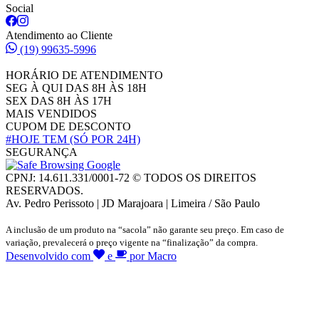
Social
Atendimento ao Cliente
(19) 99635-5996
HORÁRIO DE ATENDIMENTO
SEG À QUI DAS 8H ÀS 18H
SEX DAS 8H ÀS 17H
MAIS VENDIDOS
CUPOM DE DESCONTO
#HOJE TEM
(SÓ POR 24H)
SEGURANÇA
CPNJ: 14.611.331/0001-72 © TODOS OS DIREITOS
RESERVADOS.
Av. Pedro Perissoto | JD Marajoara | Limeira / São Paulo
A inclusão de um produto na “sacola” não garante seu preço. Em caso de
variação, prevalecerá o preço vigente na “finalização” da compra.
Desenvolvido com
e
por Macro