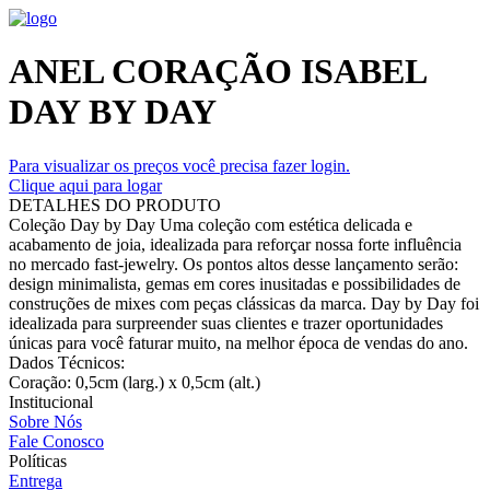
ANEL CORAÇÃO ISABEL
DAY BY DAY
Para visualizar os preços você precisa fazer login.
Clique aqui para logar
DETALHES DO PRODUTO
Coleção Day by Day Uma coleção com estética delicada e
acabamento de joia, idealizada para reforçar nossa forte influência
no mercado fast-jewelry. Os pontos altos desse lançamento serão:
design minimalista, gemas em cores inusitadas e possibilidades de
construções de mixes com peças clássicas da marca. Day by Day foi
idealizada para surpreender suas clientes e trazer oportunidades
únicas para você faturar muito, na melhor época de vendas do ano.
Dados Técnicos:
Coração: 0,5cm (larg.) x 0,5cm (alt.)
Institucional
Sobre Nós
Fale Conosco
Políticas
Entrega