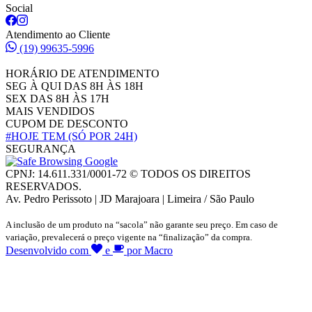
Social
Atendimento ao Cliente
(19) 99635-5996
HORÁRIO DE ATENDIMENTO
SEG À QUI DAS 8H ÀS 18H
SEX DAS 8H ÀS 17H
MAIS VENDIDOS
CUPOM DE DESCONTO
#HOJE TEM
(SÓ POR 24H)
SEGURANÇA
CPNJ: 14.611.331/0001-72 © TODOS OS DIREITOS
RESERVADOS.
Av. Pedro Perissoto | JD Marajoara | Limeira / São Paulo
A inclusão de um produto na “sacola” não garante seu preço. Em caso de
variação, prevalecerá o preço vigente na “finalização” da compra.
Desenvolvido com
e
por Macro