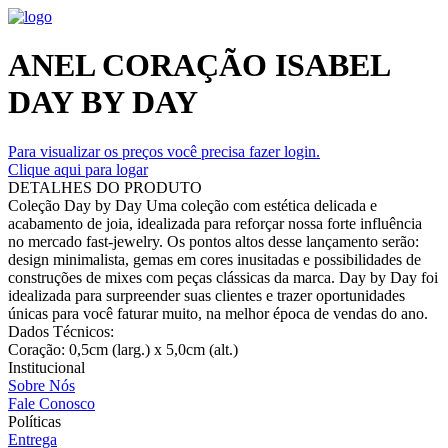
ANEL CORAÇÃO ISABEL
DAY BY DAY
Para visualizar os preços você precisa fazer login.
Clique aqui para logar
DETALHES DO PRODUTO
Coleção Day by Day Uma coleção com estética delicada e
acabamento de joia, idealizada para reforçar nossa forte influência
no mercado fast-jewelry. Os pontos altos desse lançamento serão:
design minimalista, gemas em cores inusitadas e possibilidades de
construções de mixes com peças clássicas da marca. Day by Day foi
idealizada para surpreender suas clientes e trazer oportunidades
únicas para você faturar muito, na melhor época de vendas do ano.
Dados Técnicos:
Coração: 0,5cm (larg.) x 5,0cm (alt.)
Institucional
Sobre Nós
Fale Conosco
Políticas
Entrega