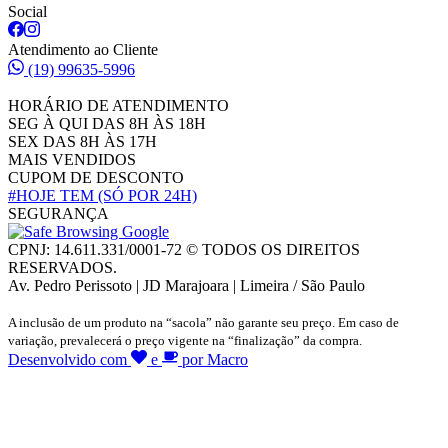
Social
Atendimento ao Cliente
(19) 99635-5996
HORÁRIO DE ATENDIMENTO
SEG À QUI DAS 8H ÀS 18H
SEX DAS 8H ÀS 17H
MAIS VENDIDOS
CUPOM DE DESCONTO
#HOJE TEM
(SÓ POR 24H)
SEGURANÇA
CPNJ: 14.611.331/0001-72 © TODOS OS DIREITOS
RESERVADOS.
Av. Pedro Perissoto | JD Marajoara | Limeira / São Paulo
A inclusão de um produto na “sacola” não garante seu preço. Em caso de
variação, prevalecerá o preço vigente na “finalização” da compra.
Desenvolvido com
e
por Macro