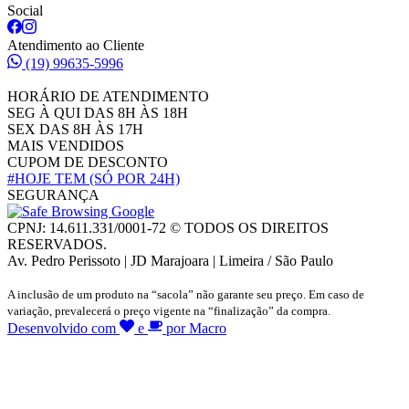
Social
Atendimento ao Cliente
(19) 99635-5996
HORÁRIO DE ATENDIMENTO
SEG À QUI DAS 8H ÀS 18H
SEX DAS 8H ÀS 17H
MAIS VENDIDOS
CUPOM DE DESCONTO
#HOJE TEM
(SÓ POR 24H)
SEGURANÇA
CPNJ: 14.611.331/0001-72 © TODOS OS DIREITOS
RESERVADOS.
Av. Pedro Perissoto | JD Marajoara | Limeira / São Paulo
A inclusão de um produto na “sacola” não garante seu preço. Em caso de
variação, prevalecerá o preço vigente na “finalização” da compra.
Desenvolvido com
e
por Macro