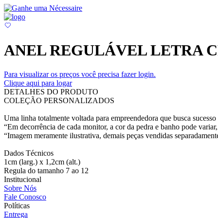
ANEL REGULÁVEL LETRA 
Para visualizar os preços você precisa fazer login.
Clique aqui para logar
DETALHES DO PRODUTO
COLEÇÃO PERSONALIZADOS
Uma linha totalmente voltada para empreendedora que busca sucesso e
“Em decorrência de cada monitor, a cor da pedra e banho pode variar, 
“Imagem meramente ilustrativa, demais peças vendidas separadament
Dados Técnicos
1cm (larg.) x 1,2cm (alt.)
Regula do tamanho 7 ao 12
Institucional
Sobre Nós
Fale Conosco
Políticas
Entrega