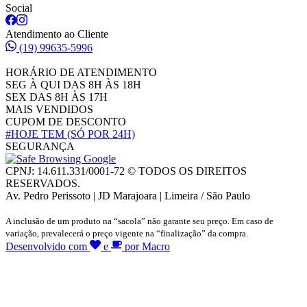
Social
Atendimento ao Cliente
(19) 99635-5996
HORÁRIO DE ATENDIMENTO
SEG À QUI DAS 8H ÀS 18H
SEX DAS 8H ÀS 17H
MAIS VENDIDOS
CUPOM DE DESCONTO
#HOJE TEM
(SÓ POR 24H)
SEGURANÇA
CPNJ: 14.611.331/0001-72 © TODOS OS DIREITOS
RESERVADOS.
Av. Pedro Perissoto | JD Marajoara | Limeira / São Paulo
A inclusão de um produto na “sacola” não garante seu preço. Em caso de
variação, prevalecerá o preço vigente na “finalização” da compra.
Desenvolvido com
e
por Macro