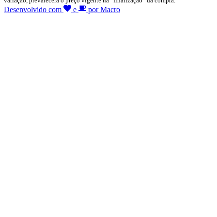
variação, prevalecerá o preço vigente na “finalização” da compra.
Desenvolvido com
e
por Macro