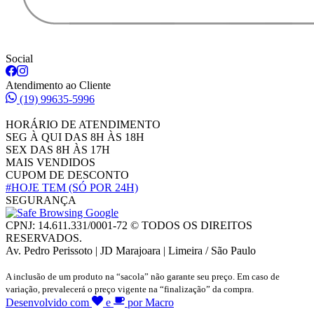
Social
Atendimento ao Cliente
(19) 99635-5996
HORÁRIO DE ATENDIMENTO
SEG À QUI DAS 8H ÀS 18H
SEX DAS 8H ÀS 17H
MAIS VENDIDOS
CUPOM DE DESCONTO
#HOJE TEM
(SÓ POR 24H)
SEGURANÇA
CPNJ: 14.611.331/0001-72 © TODOS OS DIREITOS
RESERVADOS.
Av. Pedro Perissoto | JD Marajoara | Limeira / São Paulo
A inclusão de um produto na “sacola” não garante seu preço. Em caso de
variação, prevalecerá o preço vigente na “finalização” da compra.
Desenvolvido com
e
por Macro