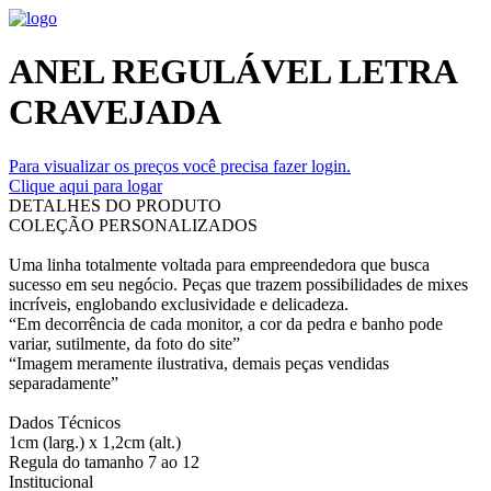
ANEL REGULÁVEL LETRA
CRAVEJADA
Para visualizar os preços você precisa fazer login.
Clique aqui para logar
DETALHES DO PRODUTO
COLEÇÃO PERSONALIZADOS
Uma linha totalmente voltada para empreendedora que busca
sucesso em seu negócio. Peças que trazem possibilidades de mixes
incríveis, englobando exclusividade e delicadeza.
“Em decorrência de cada monitor, a cor da pedra e banho pode
variar, sutilmente, da foto do site”
“Imagem meramente ilustrativa, demais peças vendidas
separadamente”
Dados Técnicos
1cm (larg.) x 1,2cm (alt.)
Regula do tamanho 7 ao 12
Institucional