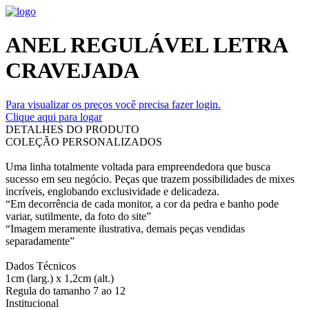
ANEL REGULÁVEL LETRA
CRAVEJADA
Para visualizar os preços você precisa fazer login.
Clique aqui para logar
DETALHES DO PRODUTO
COLEÇÃO PERSONALIZADOS
Uma linha totalmente voltada para empreendedora que busca
sucesso em seu negócio. Peças que trazem possibilidades de mixes
incríveis, englobando exclusividade e delicadeza.
“Em decorrência de cada monitor, a cor da pedra e banho pode
variar, sutilmente, da foto do site”
“Imagem meramente ilustrativa, demais peças vendidas
separadamente”
Dados Técnicos
1cm (larg.) x 1,2cm (alt.)
Regula do tamanho 7 ao 12
Institucional