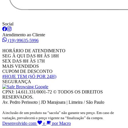
Social
Atendimento ao Cliente
(19) 99635-5996
HORÁRIO DE ATENDIMENTO
SEG À QUI DAS 8H ÀS 18H
SEX DAS 8H ÀS 17H
MAIS VENDIDOS
CUPOM DE DESCONTO
#HOJE TEM
(SÓ POR 24H)
SEGURANÇA
CPNJ: 14.611.331/0001-72 © TODOS OS DIREITOS
RESERVADOS.
Av. Pedro Perissoto | JD Marajoara | Limeira / São Paulo
A inclusão de um produto na “sacola” não garante seu preço. Em caso de
variação, prevalecerá o preço vigente na “finalização” da compra.
Desenvolvido com
e
por Macro