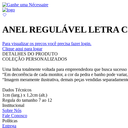
ANEL REGULÁVEL LETRA 
Para visualizar os preços você precisa fazer login.
Clique aqui para logar
DETALHES DO PRODUTO
COLEÇÃO PERSONALIZADOS
Uma linha totalmente voltada para empreendedora que busca sucesso e
“Em decorrência de cada monitor, a cor da pedra e banho pode variar, 
“Imagem meramente ilustrativa, demais peças vendidas separadament
Dados Técnicos
1cm (larg.) x 1,2cm (alt.)
Regula do tamanho 7 ao 12
Institucional
Sobre Nós
Fale Conosco
Políticas
Entrega