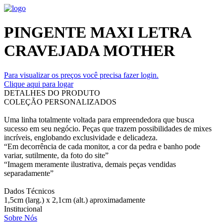
PINGENTE MAXI LETRA
CRAVEJADA MOTHER
Para visualizar os preços você precisa fazer login.
Clique aqui para logar
DETALHES DO PRODUTO
COLEÇÃO PERSONALIZADOS
Uma linha totalmente voltada para empreendedora que busca
sucesso em seu negócio. Peças que trazem possibilidades de mixes
incríveis, englobando exclusividade e delicadeza.
“Em decorrência de cada monitor, a cor da pedra e banho pode
variar, sutilmente, da foto do site”
“Imagem meramente ilustrativa, demais peças vendidas
separadamente”
Dados Técnicos
1,5cm (larg.) x 2,1cm (alt.) aproximadamente
Institucional
Sobre Nós