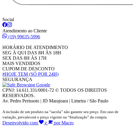
Social
Atendimento ao Cliente
(19) 99635-5996
HORÁRIO DE ATENDIMENTO
SEG À QUI DAS 8H ÀS 18H
SEX DAS 8H ÀS 17H
MAIS VENDIDOS
CUPOM DE DESCONTO
#HOJE TEM
(SÓ POR 24H)
SEGURANÇA
CPNJ: 14.611.331/0001-72 © TODOS OS DIREITOS
RESERVADOS.
Av. Pedro Perissoto | JD Marajoara | Limeira / São Paulo
A inclusão de um produto na “sacola” não garante seu preço. Em caso de
variação, prevalecerá o preço vigente na “finalização” da compra.
Desenvolvido com
e
por Macro