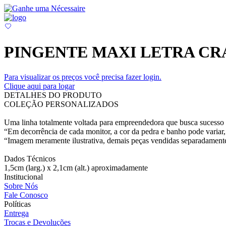
PINGENTE MAXI LETRA C
Para visualizar os preços você precisa fazer login.
Clique aqui para logar
DETALHES DO PRODUTO
COLEÇÃO PERSONALIZADOS
Uma linha totalmente voltada para empreendedora que busca sucesso e
“Em decorrência de cada monitor, a cor da pedra e banho pode variar, 
“Imagem meramente ilustrativa, demais peças vendidas separadament
Dados Técnicos
1,5cm (larg.) x 2,1cm (alt.) aproximadamente
Institucional
Sobre Nós
Fale Conosco
Políticas
Entrega
Trocas e Devoluções