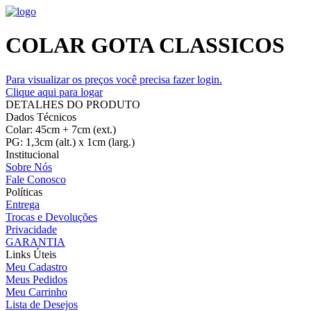
COLAR GOTA CLASSICOS
Para visualizar os preços você precisa fazer login.
Clique aqui para logar
DETALHES DO PRODUTO
Dados Técnicos
Colar: 45cm + 7cm (ext.)
PG: 1,3cm (alt.) x 1cm (larg.)
Institucional
Sobre Nós
Fale Conosco
Políticas
Entrega
Trocas e Devoluções
Privacidade
GARANTIA
Links Úteis
Meu Cadastro
Meus Pedidos
Meu Carrinho
Lista de Desejos