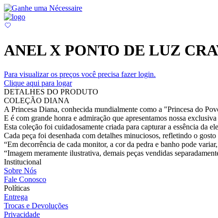
ANEL X PONTO DE LUZ CR
Para visualizar os preços você precisa fazer login.
Clique aqui para logar
DETALHES DO PRODUTO
COLEÇÃO DIANA
A Princesa Diana, conhecida mundialmente como a "Princesa do Povo"
E é com grande honra e admiração que apresentamos nossa exclusiva 
Esta coleção foi cuidadosamente criada para capturar a essência da el
Cada peça foi desenhada com detalhes minuciosos, refletindo o gosto r
“Em decorrência de cada monitor, a cor da pedra e banho pode variar, 
“Imagem meramente ilustrativa, demais peças vendidas separadament
Institucional
Sobre Nós
Fale Conosco
Políticas
Entrega
Trocas e Devoluções
Privacidade