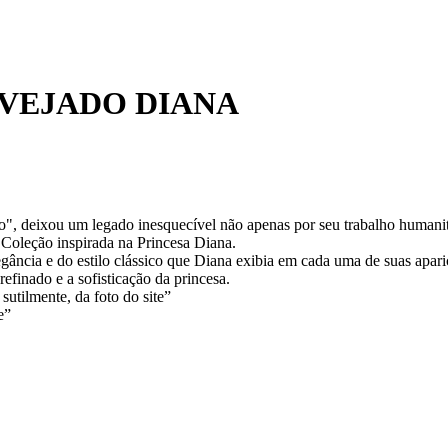
AVEJADO DIANA
, deixou um legado inesquecível não apenas por seu trabalho humanitá
Coleção inspirada na Princesa Diana.
egância e do estilo clássico que Diana exibia em cada uma de suas apari
efinado e a sofisticação da princesa.
sutilmente, da foto do site”
e”