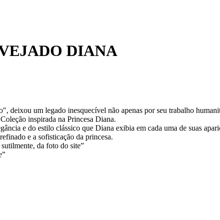
AVEJADO DIANA
, deixou um legado inesquecível não apenas por seu trabalho humanitá
Coleção inspirada na Princesa Diana.
egância e do estilo clássico que Diana exibia em cada uma de suas apari
efinado e a sofisticação da princesa.
sutilmente, da foto do site”
e”