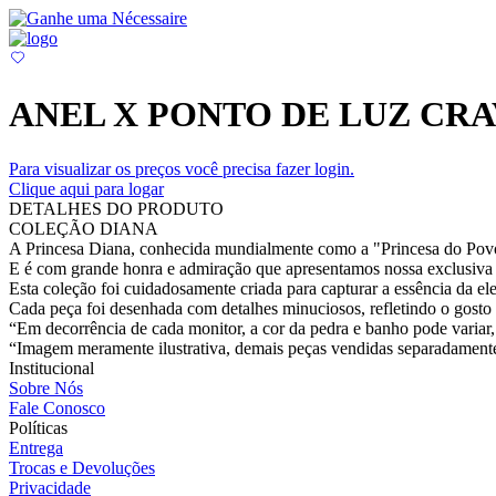
ANEL X PONTO DE LUZ CR
Para visualizar os preços você precisa fazer login.
Clique aqui para logar
DETALHES DO PRODUTO
COLEÇÃO DIANA
A Princesa Diana, conhecida mundialmente como a "Princesa do Povo"
E é com grande honra e admiração que apresentamos nossa exclusiva 
Esta coleção foi cuidadosamente criada para capturar a essência da el
Cada peça foi desenhada com detalhes minuciosos, refletindo o gosto r
“Em decorrência de cada monitor, a cor da pedra e banho pode variar, 
“Imagem meramente ilustrativa, demais peças vendidas separadament
Institucional
Sobre Nós
Fale Conosco
Políticas
Entrega
Trocas e Devoluções
Privacidade