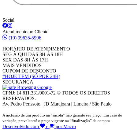
Social
Atendimento ao Cliente
(19) 99635-5996
HORÁRIO DE ATENDIMENTO
SEG À QUI DAS 8H ÀS 18H
SEX DAS 8H ÀS 17H
MAIS VENDIDOS
CUPOM DE DESCONTO
#HOJE TEM
(SÓ POR 24H)
SEGURANÇA
CPNJ: 14.611.331/0001-72 © TODOS OS DIREITOS
RESERVADOS.
Av. Pedro Perissoto | JD Marajoara | Limeira / São Paulo
A inclusão de um produto na “sacola” não garante seu preço. Em caso de
variação, prevalecerá o preço vigente na “finalização” da compra.
Desenvolvido com
e
por Macro