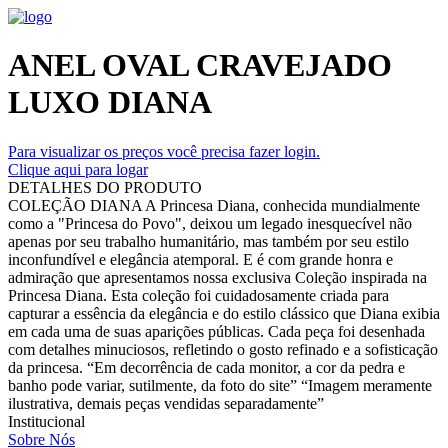
ANEL OVAL CRAVEJADO
LUXO DIANA
Para visualizar os preços você precisa fazer login.
Clique aqui para logar
DETALHES DO PRODUTO
COLEÇÃO DIANA A Princesa Diana, conhecida mundialmente
como a "Princesa do Povo", deixou um legado inesquecível não
apenas por seu trabalho humanitário, mas também por seu estilo
inconfundível e elegância atemporal. E é com grande honra e
admiração que apresentamos nossa exclusiva Coleção inspirada na
Princesa Diana. Esta coleção foi cuidadosamente criada para
capturar a essência da elegância e do estilo clássico que Diana exibia
em cada uma de suas aparições públicas. Cada peça foi desenhada
com detalhes minuciosos, refletindo o gosto refinado e a sofisticação
da princesa. “Em decorrência de cada monitor, a cor da pedra e
banho pode variar, sutilmente, da foto do site” “Imagem meramente
ilustrativa, demais peças vendidas separadamente”
Institucional
Sobre Nós