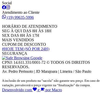
Social
Atendimento ao Cliente
(19) 99635-5996
HORÁRIO DE ATENDIMENTO
SEG À QUI DAS 8H ÀS 18H
SEX DAS 8H ÀS 17H
MAIS VENDIDOS
CUPOM DE DESCONTO
#HOJE TEM
(SÓ POR 24H)
SEGURANÇA
CPNJ: 14.611.331/0001-72 © TODOS OS DIREITOS
RESERVADOS.
Av. Pedro Perissoto | JD Marajoara | Limeira / São Paulo
A inclusão de um produto na “sacola” não garante seu preço. Em caso de
variação, prevalecerá o preço vigente na “finalização” da compra.
Desenvolvido com
e
por Macro