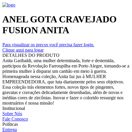
ANEL GOTA CRAVEJADO
FUSION ANITA
Para visualizar os preços você precisa fazer login.
Clique aqui para logar
DETALHES DO PRODUTO
Anita Garibaldi, uma mulher determinada, forte e destemida,
participou da Revolução Farroupilha em Porto Alegre, tornando-se a
primeira mulher à disparar um canhão em meio à guerra.
Homenageada nessa coleção, Anita faz jus à MULHER
EMPREENDEDORA, que luta diariamente pelos seus objetivos.
Essa coleção trás elementos fortes, novos tipos de pingentes,
gravatas e cravações delicadamente desenhadas, além de novas e
inéditas cores de zircônias. Inovar e fazer o colorido ressurgir nos
mostruários é nossa missão!
Institucional
Sobre Nós
Fale Conosco
Políticas
Entrega