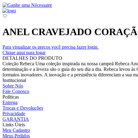
ANEL CRAVEJADO CORAÇÃ
Para visualizar os preços você precisa fazer login.
Clique aqui para logar
DETALHES DO PRODUTO
Coleção Rebeca Uma coleção inspirada na nossa campeã Rebeca Andra
determinação e a leveza são o guia do seu dia a dia. Rebeca levou às 
formatos inovadores. A inovação e a persistência diferenciam a sua 
Institucional
Sobre Nós
Fale Conosco
Políticas
Entrega
Trocas e Devoluções
Privacidade
GARANTIA
Links Úteis
Meu Cadastro
Meus Pedidos