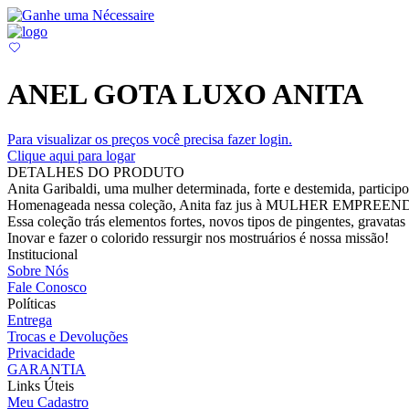
ANEL GOTA LUXO ANITA
Para visualizar os preços você precisa fazer login.
Clique aqui para logar
DETALHES DO PRODUTO
Anita Garibaldi, uma mulher determinada, forte e destemida, partici
Homenageada nessa coleção, Anita faz jus à MULHER EMPREENDEDO
Essa coleção trás elementos fortes, novos tipos de pingentes, gravata
Inovar e fazer o colorido ressurgir nos mostruários é nossa missão!
Institucional
Sobre Nós
Fale Conosco
Políticas
Entrega
Trocas e Devoluções
Privacidade
GARANTIA
Links Úteis
Meu Cadastro