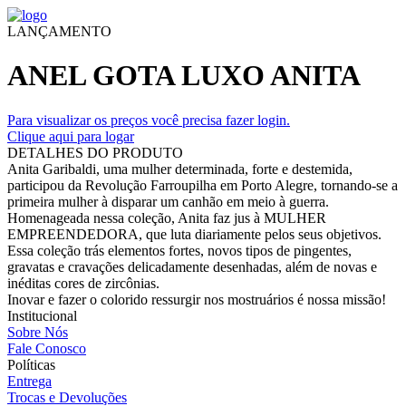
LANÇAMENTO
ANEL GOTA LUXO ANITA
Para visualizar os preços você precisa fazer login.
Clique aqui para logar
DETALHES DO PRODUTO
Anita Garibaldi, uma mulher determinada, forte e destemida,
participou da Revolução Farroupilha em Porto Alegre, tornando-se a
primeira mulher à disparar um canhão em meio à guerra.
Homenageada nessa coleção, Anita faz jus à MULHER
EMPREENDEDORA, que luta diariamente pelos seus objetivos.
Essa coleção trás elementos fortes, novos tipos de pingentes,
gravatas e cravações delicadamente desenhadas, além de novas e
inéditas cores de zircônias.
Inovar e fazer o colorido ressurgir nos mostruários é nossa missão!
Institucional
Sobre Nós
Fale Conosco
Políticas
Entrega
Trocas e Devoluções