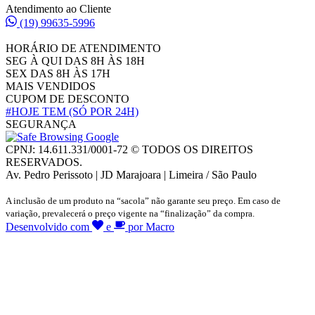
Atendimento ao Cliente
(19) 99635-5996
HORÁRIO DE ATENDIMENTO
SEG À QUI DAS 8H ÀS 18H
SEX DAS 8H ÀS 17H
MAIS VENDIDOS
CUPOM DE DESCONTO
#HOJE TEM
(SÓ POR 24H)
SEGURANÇA
CPNJ: 14.611.331/0001-72 © TODOS OS DIREITOS
RESERVADOS.
Av. Pedro Perissoto | JD Marajoara | Limeira / São Paulo
A inclusão de um produto na “sacola” não garante seu preço. Em caso de
variação, prevalecerá o preço vigente na “finalização” da compra.
Desenvolvido com
e
por Macro