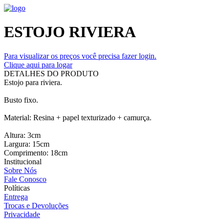
ESTOJO RIVIERA
Para visualizar os preços você precisa fazer login.
Clique aqui para logar
DETALHES DO PRODUTO
Estojo para riviera.
Busto fixo.
Material: Resina + papel texturizado + camurça.
Altura: 3cm
Largura: 15cm
Comprimento: 18cm
Institucional
Sobre Nós
Fale Conosco
Políticas
Entrega
Trocas e Devoluções
Privacidade