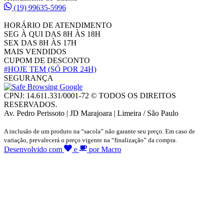
(19) 99635-5996
HORÁRIO DE ATENDIMENTO
SEG À QUI DAS 8H ÀS 18H
SEX DAS 8H ÀS 17H
MAIS VENDIDOS
CUPOM DE DESCONTO
#HOJE TEM
(SÓ POR 24H)
SEGURANÇA
CPNJ: 14.611.331/0001-72 © TODOS OS DIREITOS
RESERVADOS.
Av. Pedro Perissoto | JD Marajoara | Limeira / São Paulo
A inclusão de um produto na “sacola” não garante seu preço. Em caso de
variação, prevalecerá o preço vigente na “finalização” da compra.
Desenvolvido com
e
por Macro