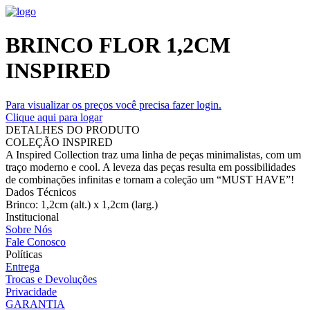
BRINCO FLOR 1,2CM
INSPIRED
Para visualizar os preços você precisa fazer login.
Clique aqui para logar
DETALHES DO PRODUTO
COLEÇÃO INSPIRED
A Inspired Collection traz uma linha de peças minimalistas, com um
traço moderno e cool. A leveza das peças resulta em possibilidades
de combinações infinitas e tornam a coleção um “MUST HAVE”!
Dados Técnicos
Brinco: 1,2cm (alt.) x 1,2cm (larg.)
Institucional
Sobre Nós
Fale Conosco
Políticas
Entrega
Trocas e Devoluções
Privacidade
GARANTIA