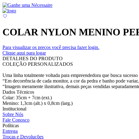
COLAR NYLON MENINO PE
Para visualizar os preços você precisa fazer login.
Clique aqui para logar
DETALHES DO PRODUTO
COLEÇÃO PERSONALIZADOS
Uma linha totalmente voltada para empreendedora que busca sucesso e
“Em decorrência de cada monitor, a cor da pedra e banho pode variar, 
“Imagem meramente ilustrativa, demais peças vendidas separadament
Dados Técnicos
Colar: 35cm + 7cm (ext.)
Menino: 1,3cm (alt.) x 0,8cm (larg.)
Institucional
Sobre Nós
Fale Conosco
Políticas
Entrega
Trocas e Devoluções