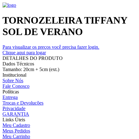
TORNOZELEIRA TIFFANY
SOL DE VERANO
Para visualizar os preços você precisa fazer login.
Clique aqui para logar
DETALHES DO PRODUTO
Dados Técnicos
Tamanho: 20cm + 5cm (ext.)
Institucional
Sobre Nós
Fale Conosco
Políticas
Entrega
Trocas e Devoluções
Privacidade
GARANTIA
Links Úteis
Meu Cadastro
Meus Pedidos
Meu Carrinho