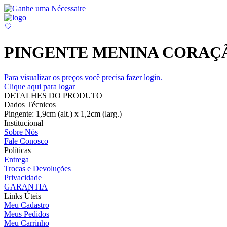
PINGENTE MENINA CORA
Para visualizar os preços você precisa fazer login.
Clique aqui para logar
DETALHES DO PRODUTO
Dados Técnicos
Pingente: 1,9cm (alt.) x 1,2cm (larg.)
Institucional
Sobre Nós
Fale Conosco
Políticas
Entrega
Trocas e Devoluções
Privacidade
GARANTIA
Links Úteis
Meu Cadastro
Meus Pedidos
Meu Carrinho