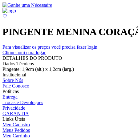
PINGENTE MENINA CORA
Para visualizar os preços você precisa fazer login.
Clique aqui para logar
DETALHES DO PRODUTO
Dados Técnicos
Pingente: 1,9cm (alt.) x 1,2cm (larg.)
Institucional
Sobre Nós
Fale Conosco
Políticas
Entrega
Trocas e Devoluções
Privacidade
GARANTIA
Links Úteis
Meu Cadastro
Meus Pedidos
Meu Carrinho