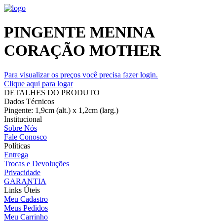
PINGENTE MENINA
CORAÇÃO MOTHER
Para visualizar os preços você precisa fazer login.
Clique aqui para logar
DETALHES DO PRODUTO
Dados Técnicos
Pingente: 1,9cm (alt.) x 1,2cm (larg.)
Institucional
Sobre Nós
Fale Conosco
Políticas
Entrega
Trocas e Devoluções
Privacidade
GARANTIA
Links Úteis
Meu Cadastro
Meus Pedidos
Meu Carrinho