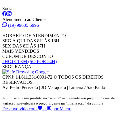
Social
Atendimento ao Cliente
(19) 99635-5996
HORÁRIO DE ATENDIMENTO
SEG À QUI DAS 8H ÀS 18H
SEX DAS 8H ÀS 17H
MAIS VENDIDOS
CUPOM DE DESCONTO
#HOJE TEM
(SÓ POR 24H)
SEGURANÇA
CPNJ: 14.611.331/0001-72 © TODOS OS DIREITOS
RESERVADOS.
Av. Pedro Perissoto | JD Marajoara | Limeira / São Paulo
A inclusão de um produto na “sacola” não garante seu preço. Em caso de
variação, prevalecerá o preço vigente na “finalização” da compra.
Desenvolvido com
e
por Macro