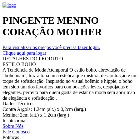
PINGENTE MENINO
CORAÇÃO MOTHER
Para visualizar os preços você precisa fazer login.
Clique aqui para logar
DETALHES DO PRODUTO
ESTILO BOHO
A Tendência de Moda Atemporal O estilo boho, abreviação de
“bohemian”, traz à tona uma estética que mistura, descontração e um
toque de sofisticação. Inspirado no visual boêmio e hippie, o boho
tem sido um dos favoritos para composições leves, despojadas e
elegantes, perfeito para quem gosta de estar na moda sem abrir mão
da elegância e sofisticação..
Dados Técnicos
Contra Argola: 1,2cm (alt.) x 0,2cm (larg.)
Menina: 2cm (alt.) x 1,2cm (larg.)
Institucional
Sobre Nós
Fale Conosco
Políticas