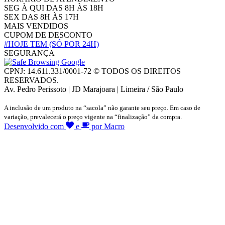
SEG À QUI DAS 8H ÀS 18H
SEX DAS 8H ÀS 17H
MAIS VENDIDOS
CUPOM DE DESCONTO
#HOJE TEM
(SÓ POR 24H)
SEGURANÇA
CPNJ: 14.611.331/0001-72 © TODOS OS DIREITOS
RESERVADOS.
Av. Pedro Perissoto | JD Marajoara | Limeira / São Paulo
A inclusão de um produto na “sacola” não garante seu preço. Em caso de
variação, prevalecerá o preço vigente na “finalização” da compra.
Desenvolvido com
e
por Macro