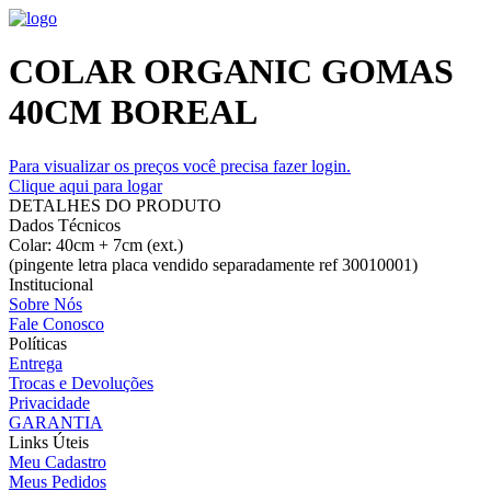
COLAR ORGANIC GOMAS
40CM BOREAL
Para visualizar os preços você precisa fazer login.
Clique aqui para logar
DETALHES DO PRODUTO
Dados Técnicos
Colar: 40cm + 7cm (ext.)
(pingente letra placa vendido separadamente ref 30010001)
Institucional
Sobre Nós
Fale Conosco
Políticas
Entrega
Trocas e Devoluções
Privacidade
GARANTIA
Links Úteis
Meu Cadastro
Meus Pedidos