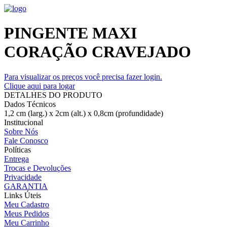
PINGENTE MAXI
CORAÇÃO CRAVEJADO
Para visualizar os preços você precisa fazer login.
Clique aqui para logar
DETALHES DO PRODUTO
Dados Técnicos
1,2 cm (larg.) x 2cm (alt.) x 0,8cm (profundidade)
Institucional
Sobre Nós
Fale Conosco
Políticas
Entrega
Trocas e Devoluções
Privacidade
GARANTIA
Links Úteis
Meu Cadastro
Meus Pedidos
Meu Carrinho