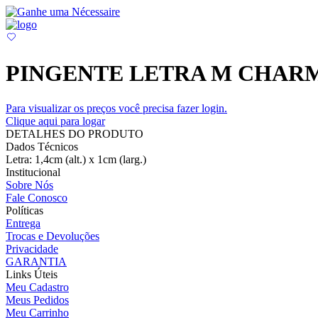
PINGENTE LETRA M CHARM
Para visualizar os preços você precisa fazer login.
Clique aqui para logar
DETALHES DO PRODUTO
Dados Técnicos
Letra: 1,4cm (alt.) x 1cm (larg.)
Institucional
Sobre Nós
Fale Conosco
Políticas
Entrega
Trocas e Devoluções
Privacidade
GARANTIA
Links Úteis
Meu Cadastro
Meus Pedidos
Meu Carrinho