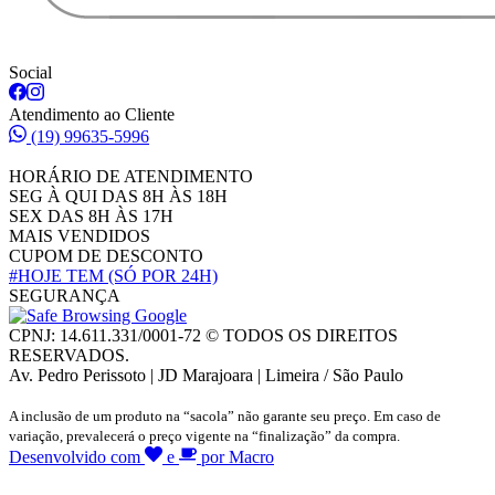
Social
Atendimento ao Cliente
(19) 99635-5996
HORÁRIO DE ATENDIMENTO
SEG À QUI DAS 8H ÀS 18H
SEX DAS 8H ÀS 17H
MAIS VENDIDOS
CUPOM DE DESCONTO
#HOJE TEM
(SÓ POR 24H)
SEGURANÇA
CPNJ: 14.611.331/0001-72 © TODOS OS DIREITOS
RESERVADOS.
Av. Pedro Perissoto | JD Marajoara | Limeira / São Paulo
A inclusão de um produto na “sacola” não garante seu preço. Em caso de
variação, prevalecerá o preço vigente na “finalização” da compra.
Desenvolvido com
e
por Macro