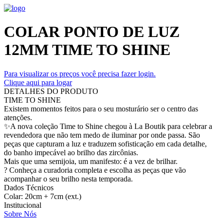
COLAR PONTO DE LUZ
12MM TIME TO SHINE
Para visualizar os preços você precisa fazer login.
Clique aqui para logar
DETALHES DO PRODUTO
TIME TO SHINE
Existem momentos feitos para o seu mosturário ser o centro das
atenções.
✨A nova coleção Time to Shine chegou à La Boutik para celebrar a
revendedora que não tem medo de iluminar por onde passa. São
peças que capturam a luz e traduzem sofisticação em cada detalhe,
do banho impecável ao brilho das zircônias.
Mais que uma semijoia, um manifesto: é a vez de brilhar.
? Conheça a curadoria completa e escolha as peças que vão
acompanhar o seu brilho nesta temporada.
Dados Técnicos
Colar: 20cm + 7cm (ext.)
Institucional
Sobre Nós